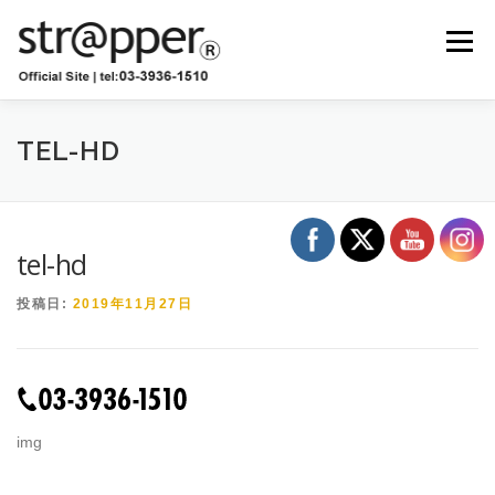
コ
ン
メニュー
テ
ン
ツ
へ
ショップ
卸販売
お知らせ
ブログ
ス
TEL-HD
キ
ッ
プ
お問い合わせ
ストラッパー診断
tel-hd
投稿日:
2019年11月27日
img