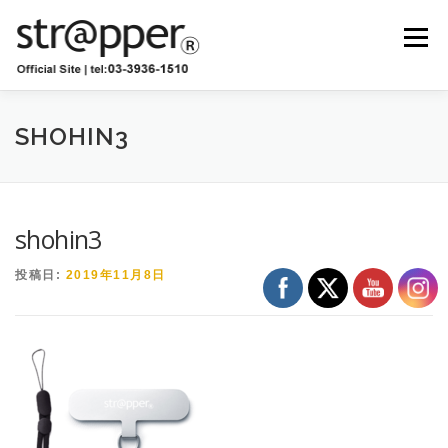
コ
ン
メニュー
テ
ン
ツ
へ
ショップ
卸販売
お知らせ
ブログ
ス
SHOHIN3
キ
ッ
プ
お問い合わせ
ストラッパー診断
shohin3
投稿日:
2019年11月8日