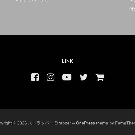
PR
LINK
pyright © 2026 ストラッパー Strapper
–
OnePress
theme by FameThe