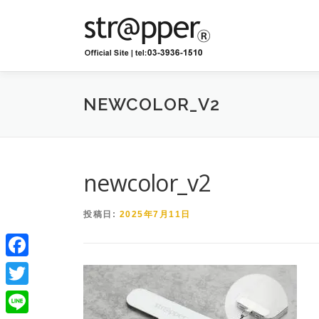
コ
ン
テ
ン
ツ
へ
NEWCOLOR_V2
ス
キ
ッ
プ
newcolor_v2
投稿日:
2025年7月11日
Facebook
Twitter