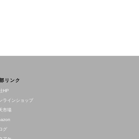
部リンク
社HP
ンラインショップ
天市場
azon
ログ
クアケ