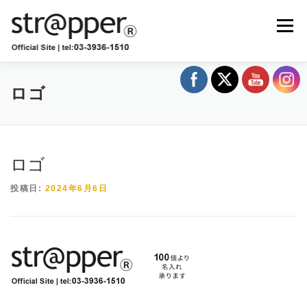
コ
ン
メニュー
テ
ン
ツ
へ
ショップ
卸販売
お知らせ
ブログ
ス
ロゴ
キ
ッ
プ
お問い合わせ
ストラッパー診断
ロゴ
投稿日:
2024年6月6日