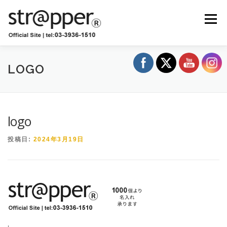
コ
ン
メニュー
テ
ン
ツ
へ
ショップ
卸販売
お知らせ
ブログ
ス
LOGO
キ
ッ
プ
お問い合わせ
ストラッパー診断
logo
投稿日:
2024年3月19日