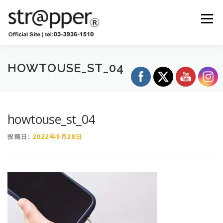
コ
ン
メニュー
テ
ン
ツ
へ
ショップ
卸販売
お知らせ
ブログ
ス
HOWTOUSE_ST_04
キ
ッ
プ
お問い合わせ
ストラッパー診断
howtouse_st_04
投稿日:
2022年9月28日