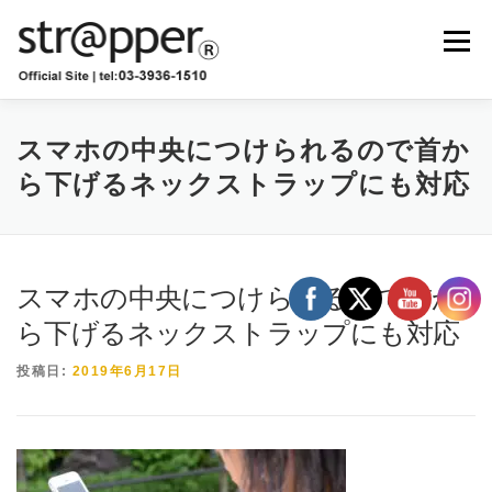
コ
ン
メニュー
テ
ン
ツ
へ
ショップ
卸販売
お知らせ
ブログ
ス
スマホの中央につけられるので首か
キ
ら下げるネックストラップにも対応
ッ
プ
お問い合わせ
ストラッパー診断
スマホの中央につけられるので首か
ら下げるネックストラップにも対応
投稿日:
2019年6月17日