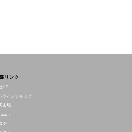
部リンク
社HP
ンラインショップ
天市場
azon
ログ