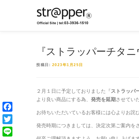
コ
ン
テ
ン
ツ
へ
ス
『ストラッパーチタニ
キ
ッ
投稿日:
2023年1月25日
プ
２月１日に予定しておりました『
ストラッパ
より良い商品にする為、
発売を延期
させてい
お待ちいただいているお客様には心よりお詫
Facebook
発売時期につきましては、決定次第ご案内を
Twitter
何卒ご理解頂きますよう、お願い申し上げま